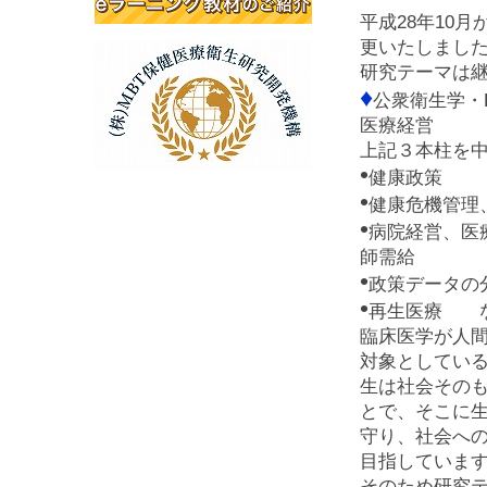
平成28年10
更いたしまし
研究テーマは
♦
公衆衛生学・EBP
医療経営
上記３本柱を
•
健康政策
•
健康危機管理
•
病院経営、医
師需給
•
政策データの
•
再生医療 
臨床医学が人
対象としてい
生は社会その
とで、そこに
守り、社会へ
目指していま
そのため研究