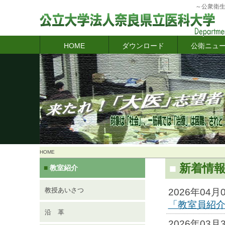
～公衆衛生
HOME
ダウンロード
公衛ニュ
HOME
■
新着情
教室紹介
■
教授あいさつ
2026年04
「教室員紹
沿 革
2026年03