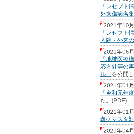
「レセプト情
外来傷病名
2021年10
「レセプト情
入院・外来
2021年06
「地域医療
応方針等の
ル」
を公開
2021年01
「令和元年
た。(PDF)
2021年01
難病マスタ
2020年04