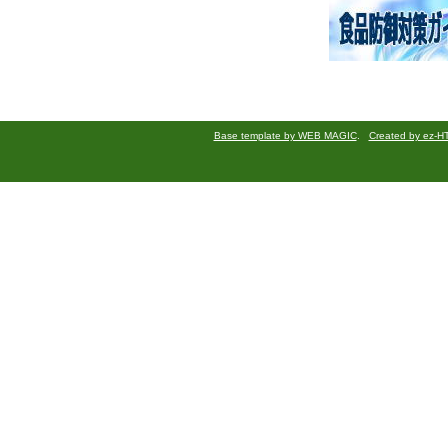
Base template by WEB MAGIC
.
Created by ez-H