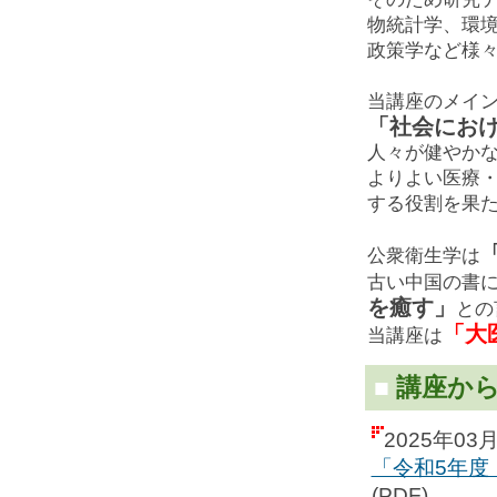
物統計学、環
政策学など様
当講座のメイ
「社会にお
人々が健やか
よりよい医療
する役割を果
公衆衛生学は
古い中国の書
を癒す」
との
「大
当講座は
■
講座か
2025年03
「令和5年度
(PDF)