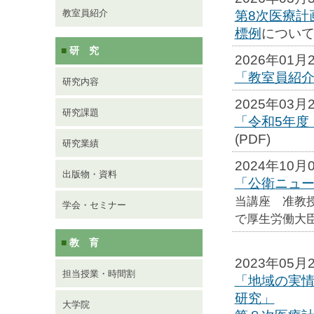
教室員紹介
第8次医療計
標例
につい
研 究
■
2026年01
「教室員紹
研究内容
2025年03
研究課題
「令和5年度
(PDF)
研究業績
2024年10月
出版物・資料
「公衛ニュ
当講座 准教
学会・セミナー
で厚生労働大
教 育
■
2023年05月
担当授業・時間割
「地域の実
研究」
大学院