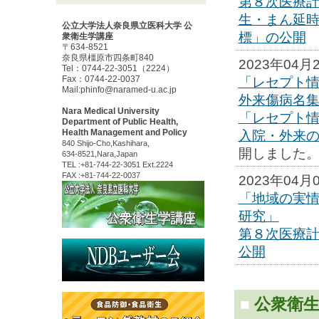
第８次医療
生・まん延
公立大学法人奈良県立医科大学 公
標」の公開
衆衛生学講座
〒634-8521
奈良県橿原市四条町840
2023年04月
Tel：0744-22-3051（2224）
Fax：0744-22-0037
「レセプト情
Mail:
phinfo@naramed-u.ac.jp
外来傷病名
Nara Medical University
「レセプト情
Department of Public Health,
Health Management and Policy
入院・外来
840 Shijo-Cho,Kashihara,
開しました
634-8521,Nara,Japan
TEL :+81-744-22-3051 Ext.2224
FAX :+81-744-22-0037
2023年04月
「地域の実
研究」
第８次医療
公開
■
公衆衛